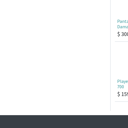
Panta
Dama
$
30
Play
700
$
15