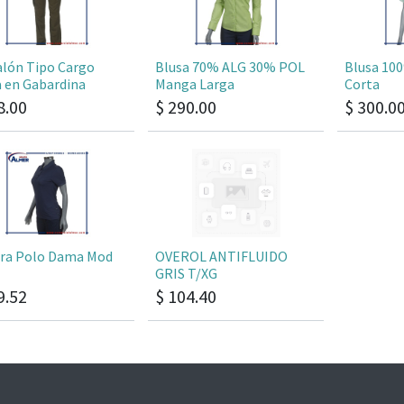
lón Tipo Cargo
Blusa 70% ALG 30% POL
Blusa 10
 en Gabardina
Manga Larga
Corta
8.00
$
290.00
$
300.0
era Polo Dama Mod
OVEROL ANTIFLUIDO
GRIS T/XG
9.52
$
104.40